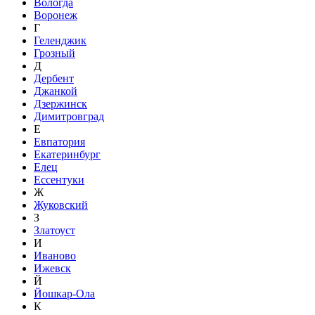
Вологда
Воронеж
Г
Геленджик
Грозный
Д
Дербент
Джанкой
Дзержинск
Димитровград
Е
Евпатория
Екатеринбург
Елец
Ессентуки
Ж
Жуковский
З
Златоуст
И
Иваново
Ижевск
Й
Йошкар-Ола
К