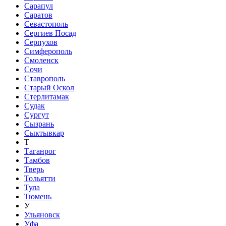
Сарапул
Саратов
Севастополь
Сергиев Посад
Серпухов
Симферополь
Смоленск
Сочи
Ставрополь
Старый Оскол
Стерлитамак
Судак
Сургут
Сызрань
Сыктывкар
Т
Таганрог
Тамбов
Тверь
Тольятти
Тула
Тюмень
У
Ульяновск
Уфа