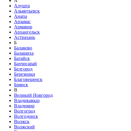
А
Алушта
Альметьевск
Анапа
Арзамас
Армавир
Архангельск
Астрахань
Б
Балаково
Балашиха
Батайск
Бахчисарай
Белгород
Березники
Благовещенск
Брянск
В
Великий Новгород
Владикавказ
Владимир
Волгоград
Волгодонск
Волжск
Волжский