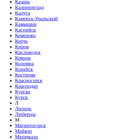
Казань
Калининград
Калуга
Каменск-Уральский
Камышин
Каспийск
Кемерово
Керчь
Киров
Кисловодск
Ковров
Коломна
Копейск
Кострома
Красногорск
Краснодар
Курган
Курск
Л
Липецк
Люберцы
М
Магнитогорск
Майкоп
Махачкала