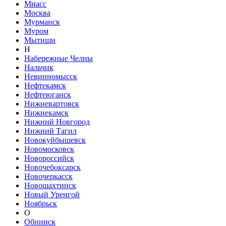
Миасс
Москва
Мурманск
Муром
Мытищи
Н
Набережные Челны
Нальчик
Невинномысск
Нефтекамск
Нефтеюганск
Нижневартовск
Нижнекамск
Нижний Новгород
Нижний Тагил
Новокуйбышевск
Новомосковск
Новороссийск
Новочебоксарск
Новочеркасск
Новошахтинск
Новый Уренгой
Ноябрьск
О
Обнинск