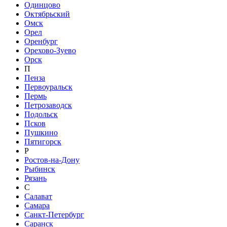
Одинцово
Октябрьский
Омск
Орел
Оренбург
Орехово-Зуево
Орск
П
Пенза
Первоуральск
Пермь
Петрозаводск
Подольск
Псков
Пушкино
Пятигорск
Р
Ростов-на-Дону
Рыбинск
Рязань
С
Салават
Самара
Санкт-Петербург
Саранск