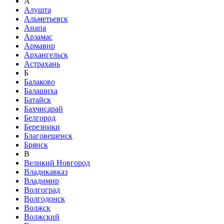
А
Алушта
Альметьевск
Анапа
Арзамас
Армавир
Архангельск
Астрахань
Б
Балаково
Балашиха
Батайск
Бахчисарай
Белгород
Березники
Благовещенск
Брянск
В
Великий Новгород
Владикавказ
Владимир
Волгоград
Волгодонск
Волжск
Волжский