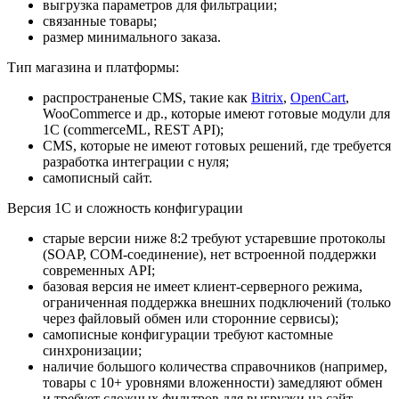
выгрузка параметров для фильтрации;
связанные товары;
размер минимального заказа.
Тип магазина и платформы:
распространеные CMS, такие как
Bitrix
,
OpenCart
,
WooCommerce и др., которые имеют готовые модули для
1С (commerceML, REST API);
CMS, которые не имеют готовых решений, где требуется
разработка интеграции с нуля;
самописный сайт.
Версия 1С и сложность конфигурации
старые версии ниже 8:2 требуют устаревшие протоколы
(SOAP, COM-соединение), нет встроенной поддержки
современных API;
базовая версия не имеет клиент-серверного режима,
ограниченная поддержка внешних подключений (только
через файловый обмен или сторонние сервисы);
самописные конфигурации требуют кастомные
синхронизации;
наличие большого количества справочников (например,
товары с 10+ уровнями вложенности) замедляют обмен
и требует сложных фильтров для выгрузки на сайт.