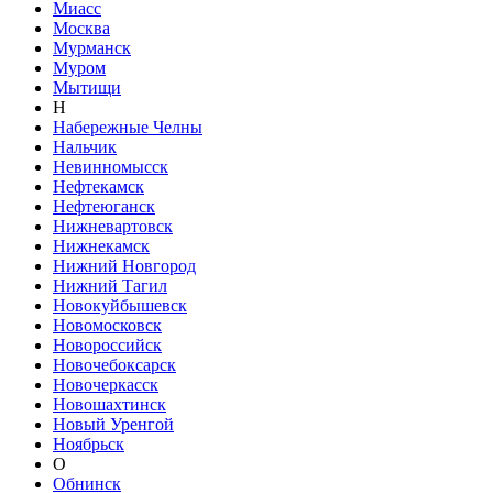
Миасс
Москва
Мурманск
Муром
Мытищи
Н
Набережные Челны
Нальчик
Невинномысск
Нефтекамск
Нефтеюганск
Нижневартовск
Нижнекамск
Нижний Новгород
Нижний Тагил
Новокуйбышевск
Новомосковск
Новороссийск
Новочебоксарск
Новочеркасск
Новошахтинск
Новый Уренгой
Ноябрьск
О
Обнинск