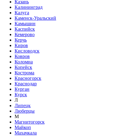
Казань
Калининград
Калуга
Каменск-Уральский
Камышин
Каспийск
Кемерово
Керчь
Киров
Кисловодск
Ковров
Коломна
Копейск
Кострома
Красногорск
Краснодар
Курган
Курск
Л
Липецк
Люберцы
М
Магнитогорск
Майкоп
Махачкала