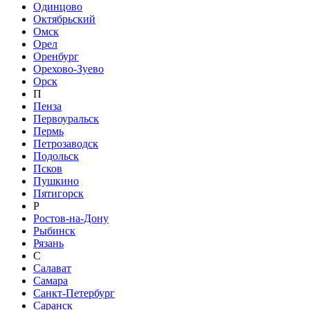
Одинцово
Октябрьский
Омск
Орел
Оренбург
Орехово-Зуево
Орск
П
Пенза
Первоуральск
Пермь
Петрозаводск
Подольск
Псков
Пушкино
Пятигорск
Р
Ростов-на-Дону
Рыбинск
Рязань
С
Салават
Самара
Санкт-Петербург
Саранск