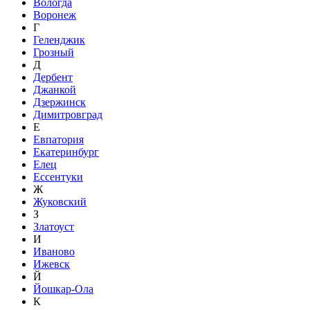
Вологда
Воронеж
Г
Геленджик
Грозный
Д
Дербент
Джанкой
Дзержинск
Димитровград
Е
Евпатория
Екатеринбург
Елец
Ессентуки
Ж
Жуковский
З
Златоуст
И
Иваново
Ижевск
Й
Йошкар-Ола
К