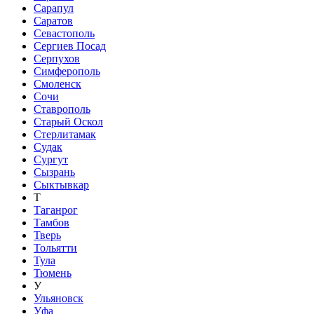
Сарапул
Саратов
Севастополь
Сергиев Посад
Серпухов
Симферополь
Смоленск
Сочи
Ставрополь
Старый Оскол
Стерлитамак
Судак
Сургут
Сызрань
Сыктывкар
Т
Таганрог
Тамбов
Тверь
Тольятти
Тула
Тюмень
У
Ульяновск
Уфа