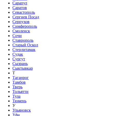
Сарапул
Саратов
Севастополь
Сергиев Посад
Серпухов
Симферополь
Смоленск
Сочи
Ставрополь
Старый Оскол
Стерлитамак
Судак
Сургут
Сызрань
Сыктывкар
Т
Таганрог
Тамбов
Тверь
Тольятти
Тула
Тюмень
У
Ульяновск
Уфа