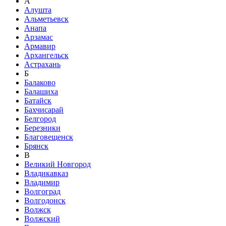
А
Алушта
Альметьевск
Анапа
Арзамас
Армавир
Архангельск
Астрахань
Б
Балаково
Балашиха
Батайск
Бахчисарай
Белгород
Березники
Благовещенск
Брянск
В
Великий Новгород
Владикавказ
Владимир
Волгоград
Волгодонск
Волжск
Волжский