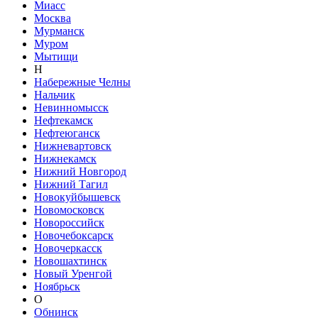
Миасс
Москва
Мурманск
Муром
Мытищи
Н
Набережные Челны
Нальчик
Невинномысск
Нефтекамск
Нефтеюганск
Нижневартовск
Нижнекамск
Нижний Новгород
Нижний Тагил
Новокуйбышевск
Новомосковск
Новороссийск
Новочебоксарск
Новочеркасск
Новошахтинск
Новый Уренгой
Ноябрьск
О
Обнинск