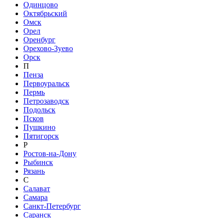
Одинцово
Октябрьский
Омск
Орел
Оренбург
Орехово-Зуево
Орск
П
Пенза
Первоуральск
Пермь
Петрозаводск
Подольск
Псков
Пушкино
Пятигорск
Р
Ростов-на-Дону
Рыбинск
Рязань
С
Салават
Самара
Санкт-Петербург
Саранск