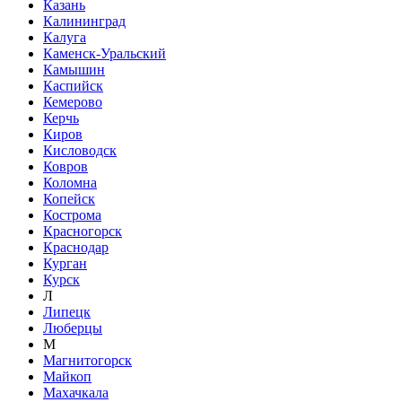
Казань
Калининград
Калуга
Каменск-Уральский
Камышин
Каспийск
Кемерово
Керчь
Киров
Кисловодск
Ковров
Коломна
Копейск
Кострома
Красногорск
Краснодар
Курган
Курск
Л
Липецк
Люберцы
М
Магнитогорск
Майкоп
Махачкала