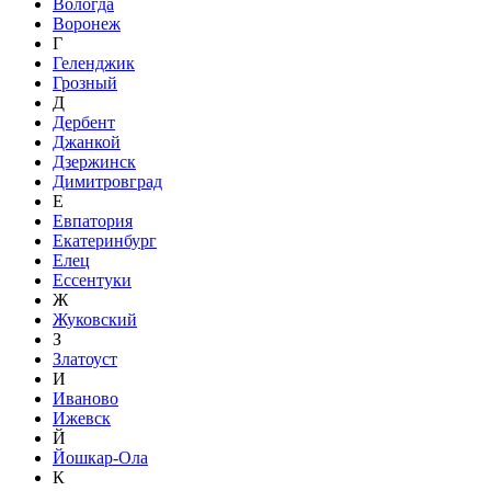
Вологда
Воронеж
Г
Геленджик
Грозный
Д
Дербент
Джанкой
Дзержинск
Димитровград
Е
Евпатория
Екатеринбург
Елец
Ессентуки
Ж
Жуковский
З
Златоуст
И
Иваново
Ижевск
Й
Йошкар-Ола
К