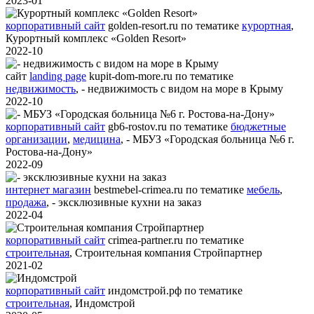
2023-01
корпоративный сайт
golden-resort.ru
по тематике
курортная
,
Курортный комплекс «Golden Resort»
2022-10
сайт
landing page
kupit-dom-more.ru
по тематике
недвижимость
,
- недвижимость с видом на море в Крыму
2022-10
корпоративный сайт
gb6-rostov.ru
по тематике
бюджетные
организации
,
медицина
,
- МБУЗ «Городская больница №6 г.
Ростова-на-Дону»
2022-09
интернет магазин
bestmebel-crimea.ru
по тематике
мебель
,
продажа
,
- эксклюзивные кухни на заказ
2022-04
корпоративный сайт
crimea-partner.ru
по тематике
строительная
,
Строительная компания Стройпартнер
2021-02
корпоративный сайт
индомстрой.рф
по тематике
строительная
,
Индомстрой