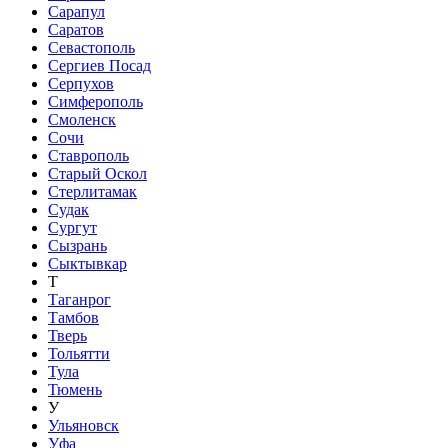
Сарапул
Саратов
Севастополь
Сергиев Посад
Серпухов
Симферополь
Смоленск
Сочи
Ставрополь
Старый Оскол
Стерлитамак
Судак
Сургут
Сызрань
Сыктывкар
Т
Таганрог
Тамбов
Тверь
Тольятти
Тула
Тюмень
У
Ульяновск
Уфа