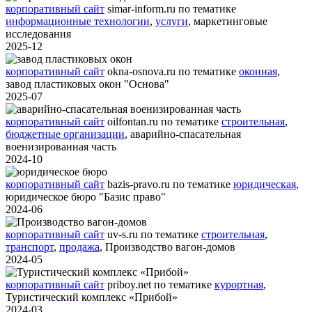
корпоративный сайт
simar-inform.ru
по тематике
информационные технологии
,
услуги
,
маркетинговые
исследования
2025-12
корпоративный сайт
okna-osnova.ru
по тематике
оконная
,
завод пластиковых окон "Основа"
2025-07
корпоративный сайт
oilfontan.ru
по тематике
строительная
,
бюджетные организации
,
аварийно-спасательная
военизированная часть
2024-10
корпоративный сайт
bazis-pravo.ru
по тематике
юридическая
,
юридическое бюро "Базис право"
2024-06
корпоративный сайт
uv-s.ru
по тематике
строительная
,
транспорт
,
продажа
,
Производство вагон-домов
2024-05
корпоративный сайт
priboy.net
по тематике
курортная
,
Туристический комплекс «Прибой»
2024-03