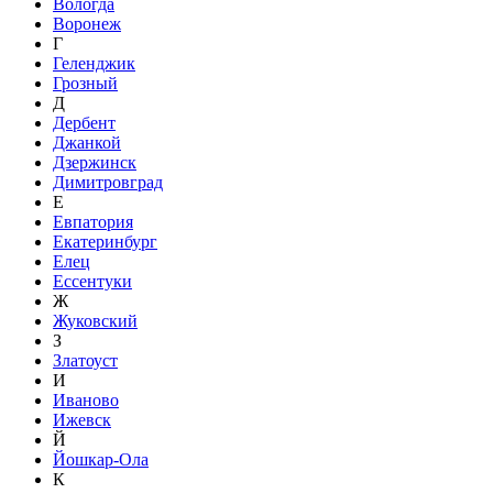
Вологда
Воронеж
Г
Геленджик
Грозный
Д
Дербент
Джанкой
Дзержинск
Димитровград
Е
Евпатория
Екатеринбург
Елец
Ессентуки
Ж
Жуковский
З
Златоуст
И
Иваново
Ижевск
Й
Йошкар-Ола
К