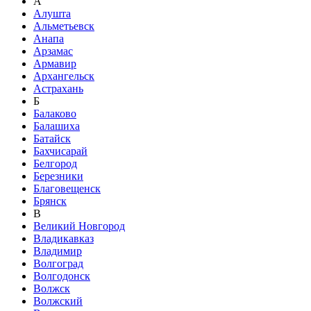
А
Алушта
Альметьевск
Анапа
Арзамас
Армавир
Архангельск
Астрахань
Б
Балаково
Балашиха
Батайск
Бахчисарай
Белгород
Березники
Благовещенск
Брянск
В
Великий Новгород
Владикавказ
Владимир
Волгоград
Волгодонск
Волжск
Волжский