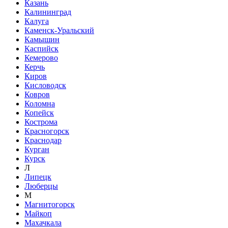
Казань
Калининград
Калуга
Каменск-Уральский
Камышин
Каспийск
Кемерово
Керчь
Киров
Кисловодск
Ковров
Коломна
Копейск
Кострома
Красногорск
Краснодар
Курган
Курск
Л
Липецк
Люберцы
М
Магнитогорск
Майкоп
Махачкала