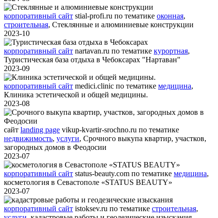
корпоративный сайт
stial-profi.ru
по тематике
оконная
,
строительная
,
Стеклянные и алюминиевые конструкции
2023-10
корпоративный сайт
nartavan.ru
по тематике
курортная
,
Туристическая база отдыха в Чебоксарах "Нартаван"
2023-09
корпоративный сайт
medici.clinic
по тематике
медицина
,
Клиника эстетической и общей медицины.
2023-08
сайт
landing page
vikup-kvartir-srochno.ru
по тематике
недвижимость
,
услуги
,
Срочного выкупа квартир, участков,
загородных домов в Феодосии
2023-07
корпоративный сайт
status-beauty.com
по тематике
медицина
,
косметология в Севастополе «STATUS BEAUTY»
2023-07
корпоративный сайт
istoksev.ru
по тематике
строительная
,
услуги
,
кадастровые работы и геодезические изыскания