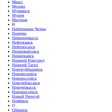
Миасс
Москва
Мурманск
Муром
Мытищи
Н
Набережные Челны
Нальчик
Невинномысск
Нефтекамск
Нефтеюганск
Нижневартовск
Нижнекамск
Нижний Новгород
Нижний Тагил
Новокуйбышевск
Новомосковск
Новороссийск
Новочебоксарск
Новочеркасск
Новошахтинск
Новый Уренгой
Ноябрьск
О
Обнинск