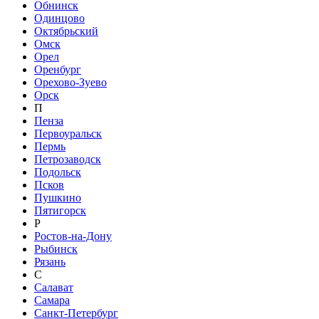
Обнинск
Одинцово
Октябрьский
Омск
Орел
Оренбург
Орехово-Зуево
Орск
П
Пенза
Первоуральск
Пермь
Петрозаводск
Подольск
Псков
Пушкино
Пятигорск
Р
Ростов-на-Дону
Рыбинск
Рязань
С
Салават
Самара
Санкт-Петербург