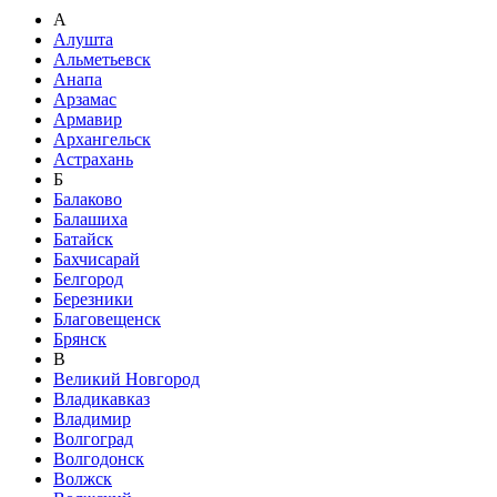
А
Алушта
Альметьевск
Анапа
Арзамас
Армавир
Архангельск
Астрахань
Б
Балаково
Балашиха
Батайск
Бахчисарай
Белгород
Березники
Благовещенск
Брянск
В
Великий Новгород
Владикавказ
Владимир
Волгоград
Волгодонск
Волжск