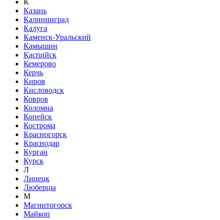
К
Казань
Калининград
Калуга
Каменск-Уральский
Камышин
Каспийск
Кемерово
Керчь
Киров
Кисловодск
Ковров
Коломна
Копейск
Кострома
Красногорск
Краснодар
Курган
Курск
Л
Липецк
Люберцы
М
Магнитогорск
Майкоп