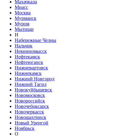
Махачкала
Миасс
Москва
Мурманск
Муром
Мытищи
Н
Набережные Челны
Нальчик
Невинномысск
Нефтекамск
Нефтеюганск
Нижневартовск
Нижнекамск
Нижний Новгород
Нижний Тагил
Новокуйбышевск
Новомосковск
Новороссийск
Новочебоксарск
Новочеркасск
Новошахтинск
Новый Уренгой
Ноябрьск
О