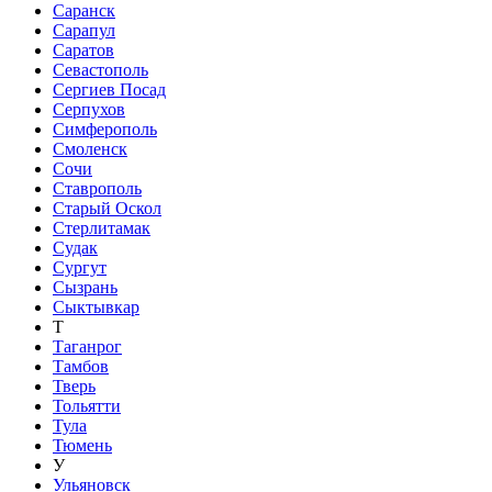
Саранск
Сарапул
Саратов
Севастополь
Сергиев Посад
Серпухов
Симферополь
Смоленск
Сочи
Ставрополь
Старый Оскол
Стерлитамак
Судак
Сургут
Сызрань
Сыктывкар
Т
Таганрог
Тамбов
Тверь
Тольятти
Тула
Тюмень
У
Ульяновск