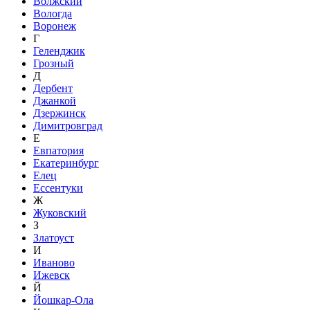
Волжский
Вологда
Воронеж
Г
Геленджик
Грозный
Д
Дербент
Джанкой
Дзержинск
Димитровград
Е
Евпатория
Екатеринбург
Елец
Ессентуки
Ж
Жуковский
З
Златоуст
И
Иваново
Ижевск
Й
Йошкар-Ола