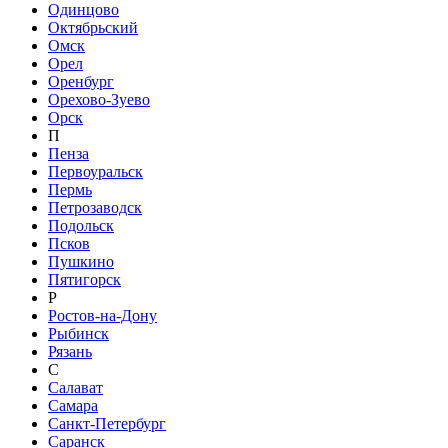
Одинцово
Октябрьский
Омск
Орел
Оренбург
Орехово-Зуево
Орск
П
Пенза
Первоуральск
Пермь
Петрозаводск
Подольск
Псков
Пушкино
Пятигорск
Р
Ростов-на-Дону
Рыбинск
Рязань
С
Салават
Самара
Санкт-Петербург
Саранск