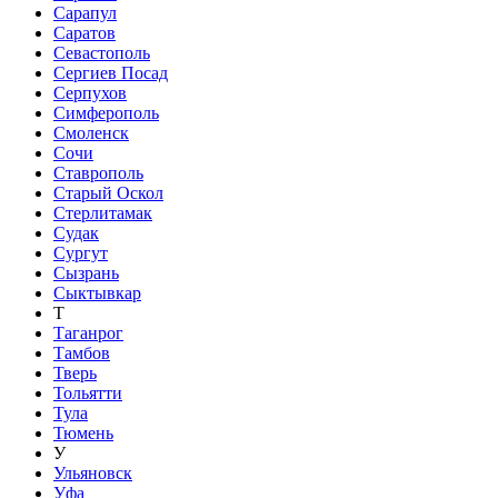
Сарапул
Саратов
Севастополь
Сергиев Посад
Серпухов
Симферополь
Смоленск
Сочи
Ставрополь
Старый Оскол
Стерлитамак
Судак
Сургут
Сызрань
Сыктывкар
Т
Таганрог
Тамбов
Тверь
Тольятти
Тула
Тюмень
У
Ульяновск
Уфа