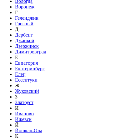
Вологда
Воронеж
Г
Геленджик
Грозный
Д
Дербент
Джанкой
Дзержинск
Димитровград
Е
Евпатория
Екатеринбург
Елец
Ессентуки
Ж
Жуковский
З
Златоуст
И
Иваново
Ижевск
Й
Йошкар-Ола
К