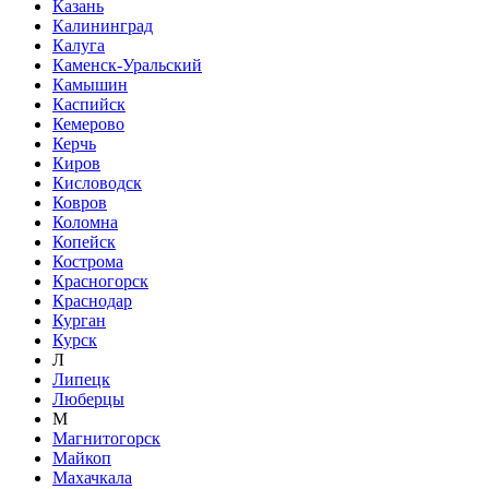
Казань
Калининград
Калуга
Каменск-Уральский
Камышин
Каспийск
Кемерово
Керчь
Киров
Кисловодск
Ковров
Коломна
Копейск
Кострома
Красногорск
Краснодар
Курган
Курск
Л
Липецк
Люберцы
М
Магнитогорск
Майкоп
Махачкала