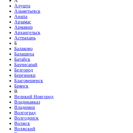
А
Алушта
Альметьевск
Анапа
Арзамас
Армавир
Архангельск
Астрахань
Б
Балаково
Балашиха
Батайск
Бахчисарай
Белгород
Березники
Благовещенск
Брянск
В
Великий Новгород
Владикавказ
Владимир
Волгоград
Волгодонск
Волжск
Волжский