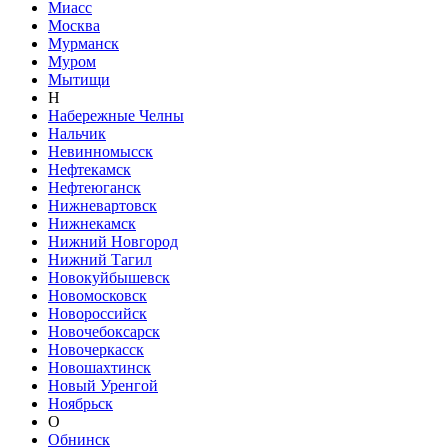
Миасс
Москва
Мурманск
Муром
Мытищи
Н
Набережные Челны
Нальчик
Невинномысск
Нефтекамск
Нефтеюганск
Нижневартовск
Нижнекамск
Нижний Новгород
Нижний Тагил
Новокуйбышевск
Новомосковск
Новороссийск
Новочебоксарск
Новочеркасск
Новошахтинск
Новый Уренгой
Ноябрьск
О
Обнинск