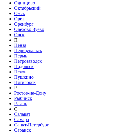
Одинцово
Октябрьский
Омск
Орел
Оренбург
Орехово-Зуево
Орск
П
Пенза
Первоуральск
Пермь
Петрозаводск
Подольск
Псков
Пушкино
Пятигорск
Р
Ростов-на-Дону
Рыбинск
Рязань
С
Салават
Самара
Санкт-Петербург
Саранск