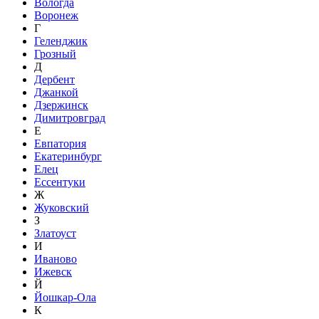
Вологда
Воронеж
Г
Геленджик
Грозный
Д
Дербент
Джанкой
Дзержинск
Димитровград
Е
Евпатория
Екатеринбург
Елец
Ессентуки
Ж
Жуковский
З
Златоуст
И
Иваново
Ижевск
Й
Йошкар-Ола
К