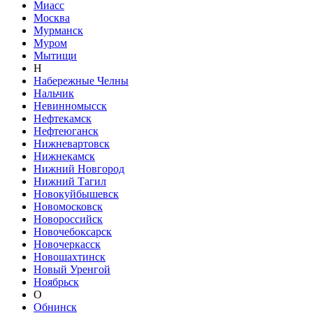
Миасс
Москва
Мурманск
Муром
Мытищи
Н
Набережные Челны
Нальчик
Невинномысск
Нефтекамск
Нефтеюганск
Нижневартовск
Нижнекамск
Нижний Новгород
Нижний Тагил
Новокуйбышевск
Новомосковск
Новороссийск
Новочебоксарск
Новочеркасск
Новошахтинск
Новый Уренгой
Ноябрьск
О
Обнинск