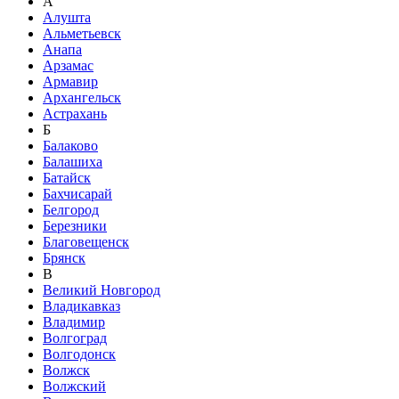
А
Алушта
Альметьевск
Анапа
Арзамас
Армавир
Архангельск
Астрахань
Б
Балаково
Балашиха
Батайск
Бахчисарай
Белгород
Березники
Благовещенск
Брянск
В
Великий Новгород
Владикавказ
Владимир
Волгоград
Волгодонск
Волжск
Волжский