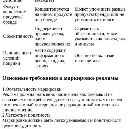
действию
закажите)
Фокус на
Концентрируется
Может упоминать разные
конкретном
на одном продукте
продукты/бренды или не
продукте/
или бренде
упоминать их вовсе
бренде
Подчеркивает
Стремится к
преимущества,
объективности, может
Объективность
часто
указывать как плюсы, так
преувеличивая их
и минусы
Часто содержит
Наличие цен и
информацию о
Обычно не включает
условий
ценах, скидках,
такие детали
покупки
акциях
Основные требования к маркировке рекламы
1.
Обязательность маркировки
Реклама должна быть явно обозначена как таковая. Это
означает, что потребитель должен сразу понимать, что перед
ним рекламный материал, а не редакционный контент или
личное мнение.
2.
Четкость и понятность
Маркировка должна быть легко узнаваемой и понятной для
целевой аудитории.