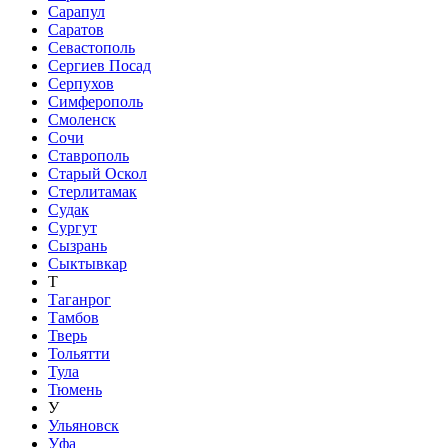
Сарапул
Саратов
Севастополь
Сергиев Посад
Серпухов
Симферополь
Смоленск
Сочи
Ставрополь
Старый Оскол
Стерлитамак
Судак
Сургут
Сызрань
Сыктывкар
Т
Таганрог
Тамбов
Тверь
Тольятти
Тула
Тюмень
У
Ульяновск
Уфа