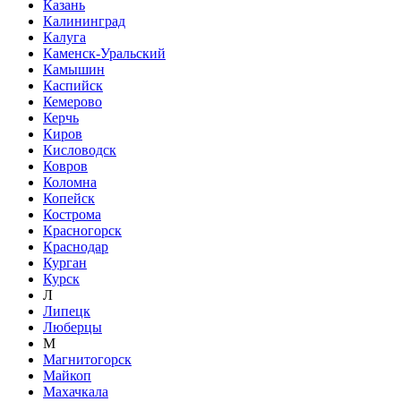
Казань
Калининград
Калуга
Каменск-Уральский
Камышин
Каспийск
Кемерово
Керчь
Киров
Кисловодск
Ковров
Коломна
Копейск
Кострома
Красногорск
Краснодар
Курган
Курск
Л
Липецк
Люберцы
М
Магнитогорск
Майкоп
Махачкала