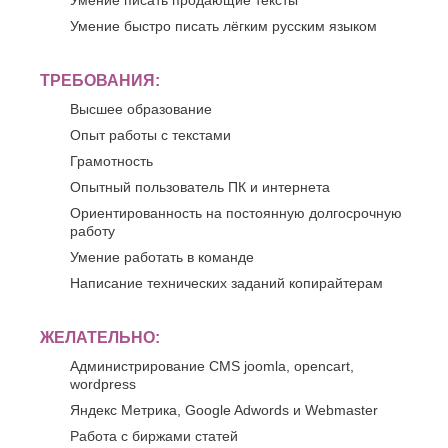
Умение писать продающие тексты
Джанкой
Ростов-
Дзержинск
на-
Умение быстро писать лёгким русским языком
Дону
Димитровград
Рыбинск
Е
ТРЕБОВАНИЯ:
Рязань
Евпатория
С
Высшее образование
Екатеринбург
Опыт работы с текстами
Салават
Елец
Самара
Ессентуки
Грамотность
Санкт-
Опытный пользователь ПК и интернета
Ж
Петербург
Ориентированность на постоянную долгосрочную
Саранск
Жуковский
работу
Сарапул
З
Саратов
Умение работать в команде
Севастополь
Златоуст
Написание технических заданий копирайтерам
Сергиев
И
Посад
Серпухов
ЖЕЛАТЕЛЬНО:
Иваново
Симферополь
Ижевск
Администрирование CMS joomla, opencart,
Смоленск
wordpress
Й
Сочи
Яндекс Метрика, Google Adwords и Webmaster
Ставрополь
Йошкар-
Старый
Ола
Работа с биржами статей
Оскол