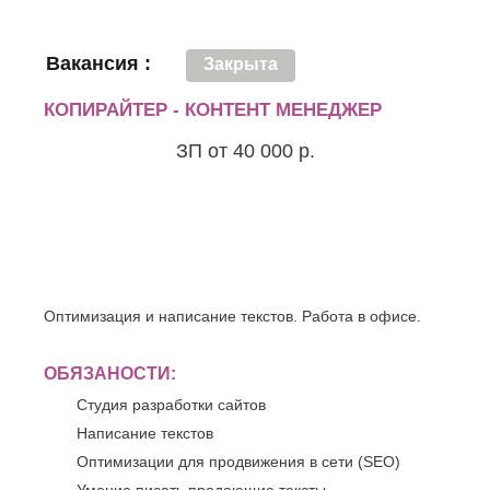
О
Березники
Благовещенск
Обнинск
Вакансия :
Брянск
Закрыта
Одинцово
Октябрьский
В
КОПИРАЙТЕР - КОНТЕНТ МЕНЕДЖЕР
Омск
Великий
Орел
Новгород
ЗП от 40 000 р.
Оренбург
Владикавказ
Орехово-
Владимир
Зуево
Волгоград
Орск
Волгодонск
П
Волжск
Волжский
Пенза
Вологда
Первоуральск
Оптимизация и написание текстов. Работа в офисе.
Воронеж
Пермь
Петрозаводск
Г
Подольск
ОБЯЗАНОСТИ:
Геленджик
Псков
Студия разработки сайтов
Грозный
Пушкино
Написание текстов
Пятигорск
Д
Оптимизации для продвижения в сети (SEO)
Р
Дербент