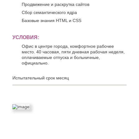
К
Продвижение и раскрутка сайтов
Стерлитамак
Судак
Сбор семантического ядра
Казань
Сургут
Калининград
Базовые знания HTML и CSS
Сызрань
Калуга
Сыктывкар
Каменск-
Уральский
УСЛОВИЯ:
Т
Камышин
Офис в центре города, комфортное рабочее
Таганрог
Каспийск
место. 40 часовая, пяти дневная рабочая неделя,
Тамбов
Кемерово
оплачиваемые отпуска и больничные,
Тверь
Керчь
официально.
Тольятти
Киров
Тула
Кисловодск
Испытательный срок месяц
Тюмень
Ковров
Коломна
У
Копейск
Ульяновск
Кострома
Уфа
Красногорск
Краснодар
Ф
Курган
Феодосия
Курск
Х
Л