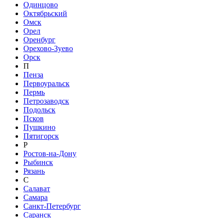
Одинцово
Октябрьский
Омск
Орел
Оренбург
Орехово-Зуево
Орск
П
Пенза
Первоуральск
Пермь
Петрозаводск
Подольск
Псков
Пушкино
Пятигорск
Р
Ростов-на-Дону
Рыбинск
Рязань
С
Салават
Самара
Санкт-Петербург
Саранск