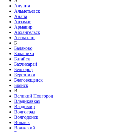
А
Алушта
Альметьевск
Анапа
Арзамас
Армавир
Архангельск
Астрахань
Б
Балаково
Балашиха
Батайск
Бахчисарай
Белгород
Березники
Благовещенск
Брянск
В
Великий Новгород
Владикавказ
Владимир
Волгоград
Волгодонск
Волжск
Волжский