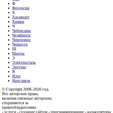
Ф
Феодосия
Х
Хасавюрт
Химки
Ч
Чебоксары
Челябинск
Череповец
Черкесск
Ш
Шахты
Э
Электросталь
Энгельс
Я
Ялта
Ярославль
© Copyright 2008–2026 год.
Все авторские права,
включая смежные авторские,
сохраняются за
правообладателями.
-
услуги
-
создание сайтов
-
программирование
-
калькуляторы