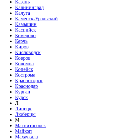
Казань
Калининград
Калуга
Каменск-Уральский
Камышин
Каспийск
Кемерово
Керчь
Киров
Кисловодск
Ковров
Коломна
Копейск
Кострома
Красногорск
Краснодар
Курган
Курск
Л
Липецк
Люберцы
М
Магнитогорск
Майкоп
Махачкала