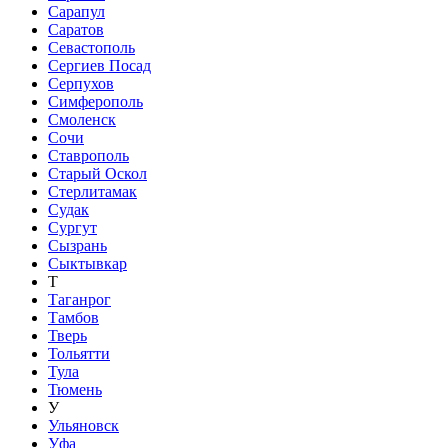
Сарапул
Саратов
Севастополь
Сергиев Посад
Серпухов
Симферополь
Смоленск
Сочи
Ставрополь
Старый Оскол
Стерлитамак
Судак
Сургут
Сызрань
Сыктывкар
Т
Таганрог
Тамбов
Тверь
Тольятти
Тула
Тюмень
У
Ульяновск
Уфа