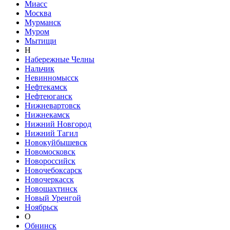
Миасс
Москва
Мурманск
Муром
Мытищи
Н
Набережные Челны
Нальчик
Невинномысск
Нефтекамск
Нефтеюганск
Нижневартовск
Нижнекамск
Нижний Новгород
Нижний Тагил
Новокуйбышевск
Новомосковск
Новороссийск
Новочебоксарск
Новочеркасск
Новошахтинск
Новый Уренгой
Ноябрьск
О
Обнинск