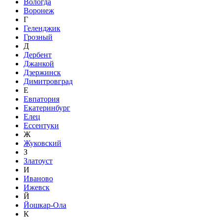
Вологда
Воронеж
Г
Геленджик
Грозный
Д
Дербент
Джанкой
Дзержинск
Димитровград
Е
Евпатория
Екатеринбург
Елец
Ессентуки
Ж
Жуковский
З
Златоуст
И
Иваново
Ижевск
Й
Йошкар-Ола
К