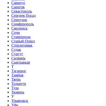
Сарапул
Саратов
Севастополь
Сергиев Посад
Серпухов
Симферополь
Смоленск
Сочи
Ставрополь
Старый Оскол
Стерлитамак
Судак
Сургут
Сызрань
Сыктывкар
Т
Таганрог
Тамбов
Тверь
Тольятти
Тула
Тюмень
У
Ульяновск
Уфа