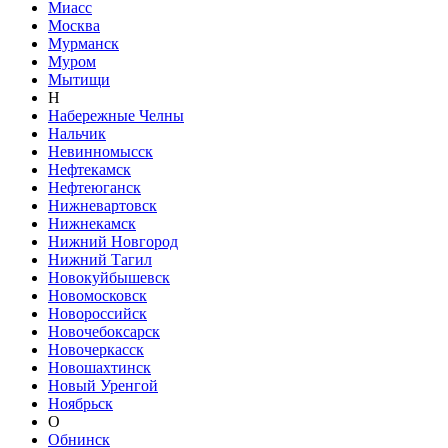
Миасс
Москва
Мурманск
Муром
Мытищи
Н
Набережные Челны
Нальчик
Невинномысск
Нефтекамск
Нефтеюганск
Нижневартовск
Нижнекамск
Нижний Новгород
Нижний Тагил
Новокуйбышевск
Новомосковск
Новороссийск
Новочебоксарск
Новочеркасск
Новошахтинск
Новый Уренгой
Ноябрьск
О
Обнинск