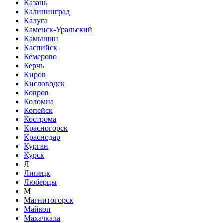
Казань
Калининград
Калуга
Каменск-Уральский
Камышин
Каспийск
Кемерово
Керчь
Киров
Кисловодск
Ковров
Коломна
Копейск
Кострома
Красногорск
Краснодар
Курган
Курск
Л
Липецк
Люберцы
М
Магнитогорск
Майкоп
Махачкала