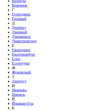
Вологда
Воронеж
Г
Геленджик
Грозный
Д
Дербент
Джанкой
Дзержинск
Димитровград
Е
Евпатория
Екатеринбург
Елец
Ессентуки
Ж
Жуковский
З
Златоуст
И
Иваново
Ижевск
Й
Йошкар-Ола
К