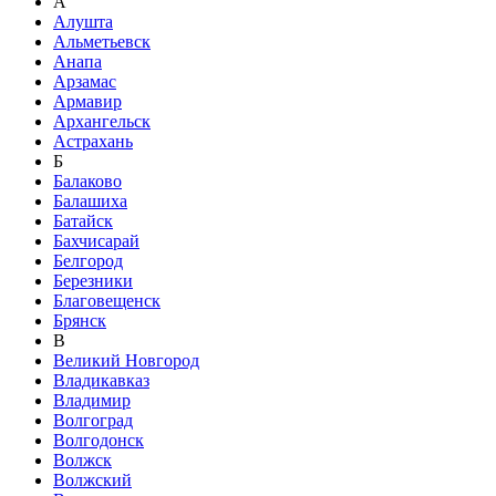
А
Алушта
Альметьевск
Анапа
Арзамас
Армавир
Архангельск
Астрахань
Б
Балаково
Балашиха
Батайск
Бахчисарай
Белгород
Березники
Благовещенск
Брянск
В
Великий Новгород
Владикавказ
Владимир
Волгоград
Волгодонск
Волжск
Волжский