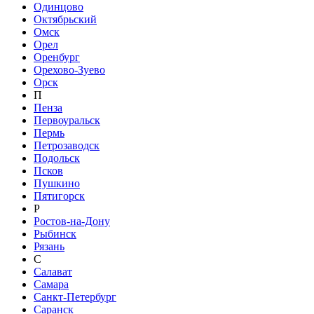
Одинцово
Октябрьский
Омск
Орел
Оренбург
Орехово-Зуево
Орск
П
Пенза
Первоуральск
Пермь
Петрозаводск
Подольск
Псков
Пушкино
Пятигорск
Р
Ростов-на-Дону
Рыбинск
Рязань
С
Салават
Самара
Санкт-Петербург
Саранск